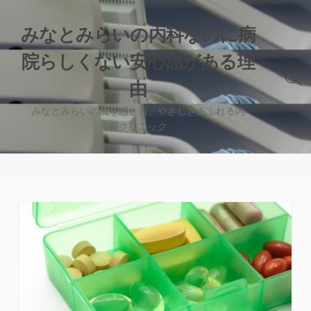
コ
ン
みなとみらいの内科なのに病
テ
院らしくない安心感がある理
ン
ツ
検
由
へ
索
切
ス
みなとみらいの風を感じる、やさしさあふれる内
り
科クリニック
キ
替
ッ
え
プ