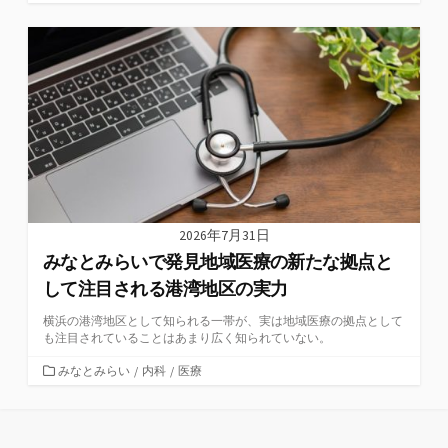
テ
ゴ
リ
ー
2026年7月31日
みなとみらいで発見地域医療の新たな拠点と
して注目される港湾地区の実力
横浜の港湾地区として知られる一帯が、実は地域医療の拠点として
も注目されていることはあまり広く知られていない。
カ
みなとみらい
/
内科
/
医療
テ
ゴ
リ
ー