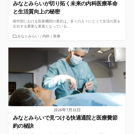
みなとみらいが切り拓く未来の内科医療革命
と生活質向上の秘密
都市部における医療機関の選択は、多くの人々にとって生活の質を
左右する重要な要素となっている。
カ
みなとみらい
/
内科
/
医療
テ
ゴ
リ
ー
2026年7月31日
みなとみらいで見つける快適通院と医療費節
約の秘訣