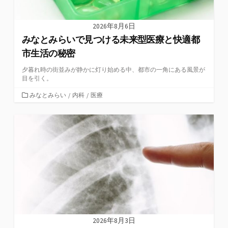
2026年8月6日
みなとみらいで見つける未来型医療と快適都
市生活の秘密
夕暮れ時の街並みが静かに灯り始める中、都市の一角にある風景が
目を引く。
カ
みなとみらい
/
内科
/
医療
テ
ゴ
リ
ー
2026年8月3日